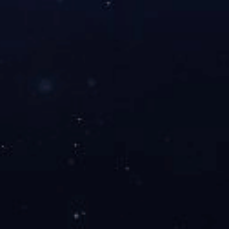
网站地图
彩汇
XML
点
星
务
彩汇官网