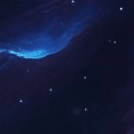
综上所述，在全球足球巨星财富排行榜揭晓
球员辛勤努力与智慧决策所带来的成果。从
这些因素共同塑造了他们独特的人生轨迹及
未来随着时代发展，我们期待看到更多年轻
价值。同时，他们也将在这个过程中继续书
发表评论
Name
*
E-mail Addres
Comment
*