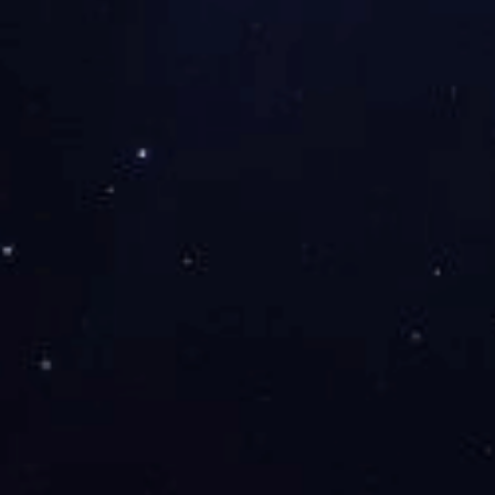
导航
知道乐
乐彩汇-安全购彩✅🏆
体育热
『0755lchs.com』🏆✅是世界顶级真
人游戏让生活更精彩!jbo竞博为国内游
体育明
戏玩家打造的全球最顶级乐趣游戏
公司服
APP,提供下载、入口、首页、平台、
沟通乐
登陆、官网、二十四小时专属客服在
线服务!全球最安全,最信誉,最公平的平
台运营商!