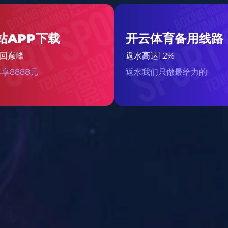
谁是最富有的球员及其背后的成功
和表现赢得了观众的喜爱，更通过巨额的收入和投资
星财富排行榜揭晓，许多球员的背后都有着不为人知的
中最富有球员的情况，以及他们如何通过职业生涯、
财务自由。在这过程中，我们将发现这些足球巨星在
他们创造了超越竞技场的新成就。
业生涯。以梅西和C罗为例，他们在各自球队中的表
们获得了丰厚的薪水。梅西作为巴萨历史最佳射手，
帜，其高达数千万欧元的年薪让他稳居财富榜前列。