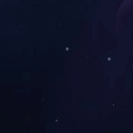
Post Comment