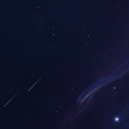
2、品牌代言带来的收益
除了职业生涯本身，品牌代言也是足球明星
签署代言合同，通过推广产品获取丰厚回报
元。此外，他还参与了一系列其他品牌广告
C罗同样拥有强大的商业影响力，他与耐克
品牌CR7系列产品获得额外收益。这些代言
形象。
可以说，品牌代言已成为现代足球明星不可
财富来源。
3、多元化投资策略
成功并非仅限于赛场，许多顶级球员还通过
规划中，不断探索新兴市场，包括房地产、
司，并积极参与足球学校项目，为未来的发
C罗则选择了一条不同寻常的发展路径，他