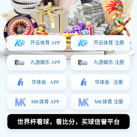
体育热点
Home
北京排球队逆袭之路揭秘：从低谷到巅峰的奋斗与荣耀