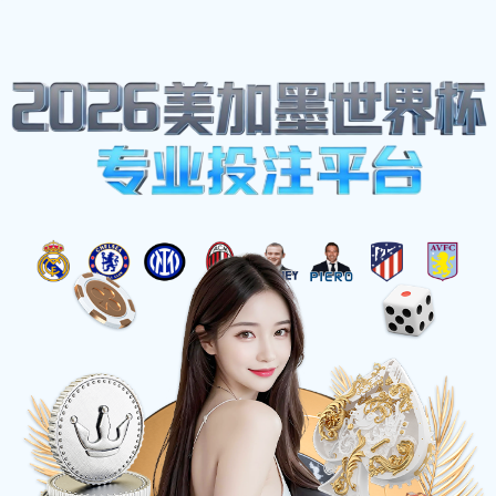
我们的邮箱地址:
fqmbl@qq.com
致电我们:
15387985128