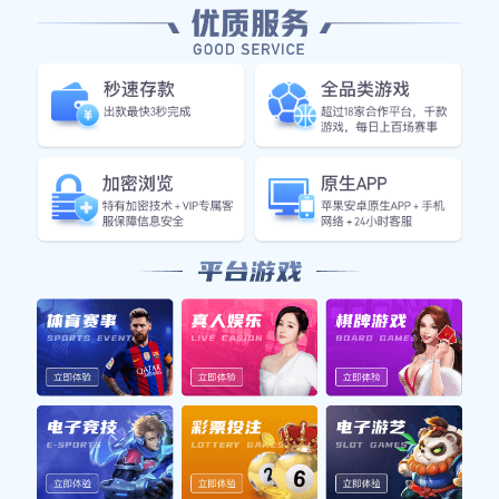
及比赛前瞻
2025-08-27 19:26:40
285
本文将对SBV精英与福伦丹这场精彩对决进行全面分
析与展望。首先，从两队的近期表现入手，评估他们
在联赛中的状态和战术安排。其次，将结合两队历史
交锋记录，深入探讨双方的相对优势与劣势。第三部
分将着重分析球员的个人表现，包括关键球员的状态
和影响力。最后，我们还会讨论比赛前瞻，包括赛前
准备和可能的战术变化。通过这些方面的深入剖析，
希望能为读者提供一个全面而透彻的理解，让大家更
好地欣赏这场即将到来的比赛。
1、近期球队表现分析
SBV精英在本赛季表现出色，尤其是在主场，他们凭
借强大的进攻火力频频取得佳绩。在最近几轮比赛
中，球队通过快速反击和灵活的战术布置有效地压制
了对手，展现出了良好的团队配合能力。此外，主教