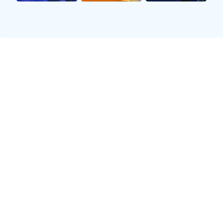
练针对不同对手制定了相应的战术，使得球队在面对
各类风格的竞争时都能游刃有余。
福伦丹则面临一些挑战，尽管他们在联赛中也有过不
错的表现，但整体状态波动较大。近期的一些失利让
球队士气受到影响，而防守端的问题尤为突出，这使
得他们在关键时刻容易被对手抓住机会。此外，福伦
丹需要找到解决问题的方法，以避免在接下来的比赛
中继续遭遇困境。