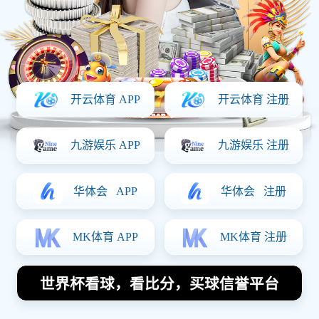
体育热点
Home
SBV精英与福伦丹的精彩对决分析及比赛前瞻
SBV精英与福伦丹的精彩对决分析