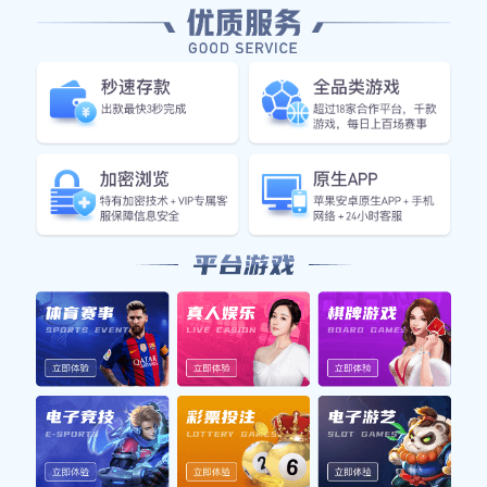
阿仙奴与车路士在北京的激烈对决
引发球迷热情高涨
2025-08-14 02:05:17
296
在北京这座充满活力与文化底蕴的城市，阿仙奴与车
路士之间的激烈对决无疑成为了球迷们热议的话题。
这场比赛不仅是两支英超豪门之间的较量，更是全球
足球文化交流的重要时刻。比赛当天，北京的体育场
馆内外人潮涌动，来自各地的球迷齐聚一堂，为他们
心爱的球队呐喊助威。本文将从赛事影响、球迷参
与、媒体报道和文化交流四个方面详细探讨这一盛事
如何引发了球迷们的热情高涨，以及它所带来的深远
影响。
1、赛事影响：激情与竞争
阿仙奴与车路士的对决可谓是一场足球盛宴，两队都
派出了最强阵容，旨在为球迷呈现一场精彩对抗。比
赛伊始，双方就展开了激烈争夺，每一次进攻和防守