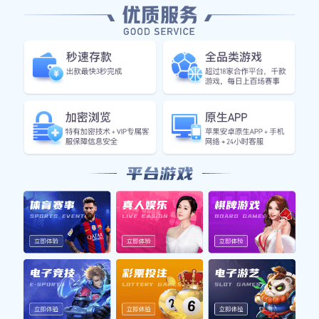
2015东亚杯女足精彩对决中国队迎
战日本队的激烈较量与战术分析
2025-08-13 08:59:37
289
2015东亚杯女足赛是亚洲女子足球的一项重要赛事，
其中中国队与日本队的对决尤为引人注目。两支球队
在这场比赛中展现了高水平的竞技状态和战术配合，
使得比赛充满了悬念和紧张感。本文将从四个方面详
细分析这一场精彩对决的激烈较量，包括比赛背景、
双方战术布局、关键球员表现及赛后总结与反思。这
不仅是一场足球比赛，更是两国女足发展历程的一次
缩影，展示了各自的风格与实力。通过对这场比赛的
深入剖析，我们能够更好地理解现代女足运动的发展
方向以及未来可能面临的挑战。
1、比赛背景与意义
2015年东亚杯女足赛在韩国举行，这是该赛事历史上