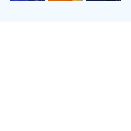
重防守，通过紧密盯人来限制西班牙队核心球员的发
挥。同时，他们也加强了进攻端的小配合，以提高得
分效率。在这一方面，罗马尼亚展现出了顽强拼搏、
不轻言放弃的精神。
反观西班牙队，他们则依靠丰富的大赛经验和灵活多
变的战术布局。在阵容方面，西班牙拥有多名高水平
球员，其中包括一些曾在NBA效力过的明星选手。他
们以快速传导球和外线投篮见长，为比赛增添了许多
观赏性。在训练阶段，西班牙队特别强调团队配合，
希望能够通过默契传接打破罗马尼亚坚固防线。