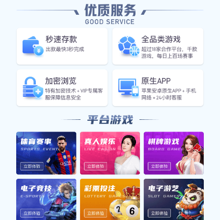
乔治在足球界的地位究竟如何是否
可以称之为足球明星
2025-11-20 14:31:48
251
乔治在足球界的地位一直以来都备受关注。作为一名
职业足球运动员，他的表现和成就引发了广泛的讨
论，尤其是他是否可以被称为“足球明星”。本文将从
四个方面来分析乔治在足球界的地位，包括他的个人
技术特点、比赛表现、对球队的贡献以及社会影响力
等方面。通过这些分析，我们将全面了解乔治在当今
足球界中的角色与重要性，以便更好地判断他的星光
是否闪耀。
1、个人技术特点
乔治以其出色的个人技巧而闻名于世。他在场上的控
球能力极强，常常能够轻松过掉对手，为球队创造进
攻机会。无论是在边路突破还是中路组织，他都展现
出了卓越的技术水平。这种精湛技艺使得他在比赛中