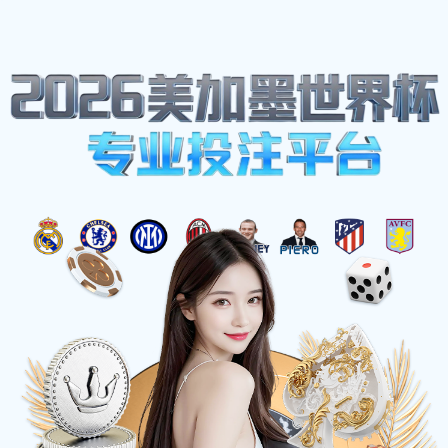
我们的邮箱地址:
fqmbl@qq.com
致电我们:
15387985128