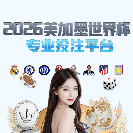
我们的邮箱地址:
fqmbl@qq.com
致电我们:
15387985128