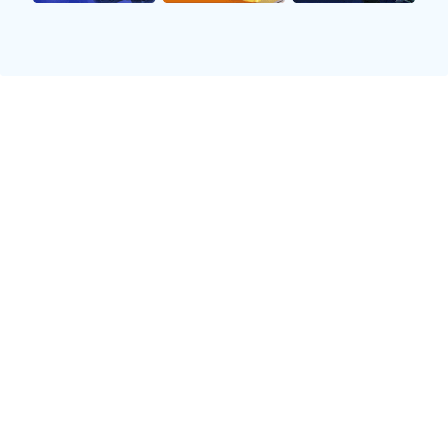
上形势及时调整策略。他们常常采用高压逼抢，以迅
速夺回控球权，给对手施加极大的心理压力。而多姆
扎莱则更倾向于稳健防守，通过严密的防线和精准的
反击来寻找进攻机会。在比赛中，两队教练通过实时
调度和临场指挥，展现出各自独特的战术思维。
在这场较量中，可以看到巴尔赞在进攻时频繁转换位
置，利用快速传递撕开对方防线。而多姆扎莱则采取
了相对保守但有效的方法，通过层层防守来应对巴尔
赞的冲击，使得比赛产生了激烈而又富有观赏性的攻
防转换。这种战略上的碰撞，让观众领略到现代足球
战术发展的新趋势。